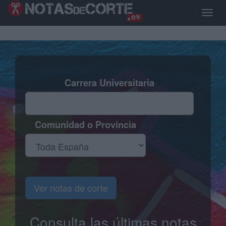
Pasar
al
Toggle
contenido
naviga
principal
Carrera Universitaria
Comunidad o Provincia
Ver notas de corte
Consulta las últimas notas