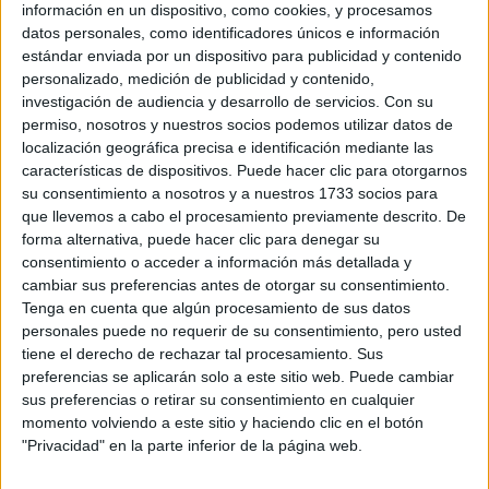
información en un dispositivo, como cookies, y procesamos
Notas de corte Fisioterapia por
datos personales, como identificadores únicos e información
estándar enviada por un dispositivo para publicidad y contenido
provincias
personalizado, medición de publicidad y contenido,
investigación de audiencia y desarrollo de servicios.
Con su
Oferta en toda España
permiso, nosotros y nuestros socios podemos utilizar datos de
localización geográfica precisa e identificación mediante las
Fisioterapia A Coruña
características de dispositivos. Puede hacer clic para otorgarnos
su consentimiento a nosotros y a nuestros 1733 socios para
Fisioterapia Alicante
que llevemos a cabo el procesamiento previamente descrito. De
forma alternativa, puede hacer clic para denegar su
Fisioterapia Almería
consentimiento o acceder a información más detallada y
cambiar sus preferencias antes de otorgar su consentimiento.
Fisioterapia Asturias
Tenga en cuenta que algún procesamiento de sus datos
personales puede no requerir de su consentimiento, pero usted
Fisioterapia Badajoz
tiene el derecho de rechazar tal procesamiento. Sus
preferencias se aplicarán solo a este sitio web. Puede cambiar
Fisioterapia Baleares
sus preferencias o retirar su consentimiento en cualquier
momento volviendo a este sitio y haciendo clic en el botón
Fisioterapia Barcelona
"Privacidad" en la parte inferior de la página web.
Fisioterapia Cantabria