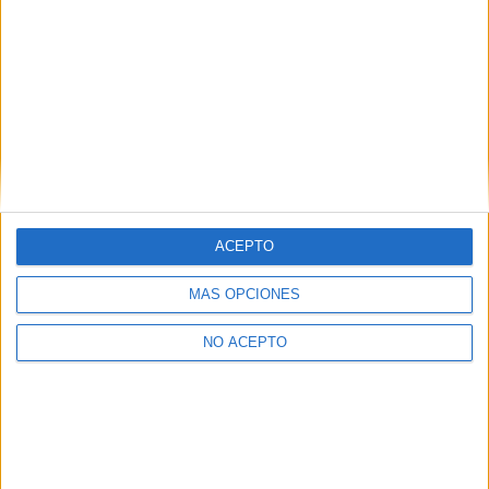
Fisioterapia Valencia
Fisioterapia Valladolid
Fisioterapia Vizcaya
Fisioterapia Zaragoza
Fisioterapia Álava
ACEPTO
Fisioterapia Ávila
MÁS OPCIONES
NO ACEPTO
Las Notas de Corte más buscadas