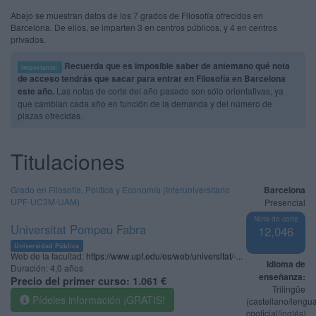
Abajo se muestran datos de los 7 grados de Filosofía ofrecidos en
Barcelona. De ellos, se imparten 3 en centros públicos, y 4 en centros
privados.
Recuerda que es imposible saber de antemano qué nota
Importante:
de acceso tendrás que sacar para entrar en Filosofía en Barcelona
este año.
Las notas de corte del año pasado son sólo orientativas, ya
que cambian cada año en función de la demanda y del número de
plazas ofrecidas.
Titulaciones
Grado en Filosofía, Política y Economía (Interuniversitario
Barcelona
UPF-UC3M-UAM)
Presencial
Nota de corte
Universitat Pompeu Fabra
12,046
Universidad Pública
Web de la facultad:
https://www.upf.edu/es/web/universitat/-...
Idioma de
Duración:
4,0 años
enseñanza:
Precio del primer curso:
1.061 €
Trilingüe
Pídeles información ¡GRATIS!
(castellano/lengu
cooficial/inglés)