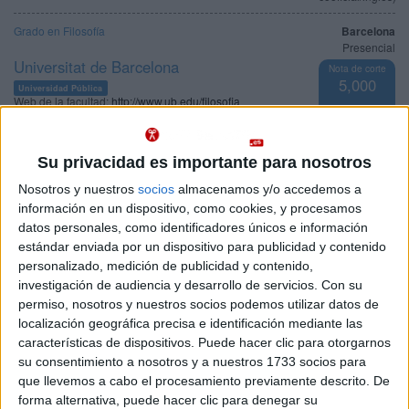
Grado en Filosofía
Barcelona
Presencial
Universitat de Barcelona
Nota de corte
5,000
Universidad Pública
Web de la facultad:
http://www.ub.edu/filosofia
Duración:
4,0 años
Idioma de
Precio del primer curso:
1.061 €
enseñanza:
Pídeles información ¡GRATIS!
Lengua
Su privacidad es importante para nosotros
cooficial
Nosotros y nuestros
socios
almacenamos y/o accedemos a
información en un dispositivo, como cookies, y procesamos
Grado en Filosofía
Barcelona
Presencial
datos personales, como identificadores únicos e información
Universitat Autònoma de Barcelona
estándar enviada por un dispositivo para publicidad y contenido
Nota de corte
5,000
personalizado, medición de publicidad y contenido,
Universidad Pública
Web de la facultad:
http://www.uab.es/lletres
investigación de audiencia y desarrollo de servicios.
Con su
Duración:
4,0 años
permiso, nosotros y nuestros socios podemos utilizar datos de
Idioma de
Precio del primer curso:
1.061 €
enseñanza:
localización geográfica precisa e identificación mediante las
Pídeles información ¡GRATIS!
Bilingüe
características de dispositivos. Puede hacer clic para otorgarnos
(castellano/lengu
su consentimiento a nosotros y a nuestros 1733 socios para
cooficial)
que llevemos a cabo el procesamiento previamente descrito. De
forma alternativa, puede hacer clic para denegar su
Grado en Filosofía
Barcelona