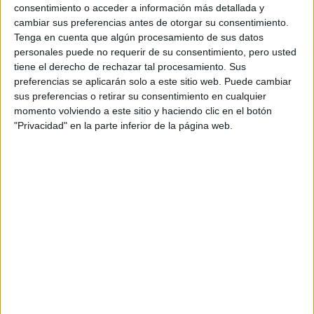
consentimiento o acceder a información más detallada y
Presencial
Universitat Ramon Llull
cambiar sus preferencias antes de otorgar su consentimiento.
Nota de corte
No aplica
Tenga en cuenta que algún procesamiento de sus datos
Universidad Privada
Web de la facultad:
https://www.filosofia.url.edu/es
personales puede no requerir de su consentimiento, pero usted
Duración:
4,0 años
tiene el derecho de rechazar tal procesamiento. Sus
Idioma de
Precio del primer curso:
4.680 €
preferencias se aplicarán solo a este sitio web. Puede cambiar
enseñanza:
Pídeles información ¡GRATIS!
Bilingüe
sus preferencias o retirar su consentimiento en cualquier
(castellano/lengu
momento volviendo a este sitio y haciendo clic en el botón
cooficial)
"Privacidad" en la parte inferior de la página web.
Grado en Filosofía, Política y Economía (Interuniversitario
Barcelona
Deusto/Comillas/U. Ramon Llull)
Semipresencial
Nota de corte
Universitat Ramon Llull
No aplica
Universidad Privada
Web de la facultad:
https://www.filosofia.url.edu/es
Idioma de
Duración:
4,0 años
enseñanza:
Precio del primer curso:
7.260 €
Bilingüe
Pídeles información ¡GRATIS!
(castellano/lengu
cooficial)
Grado en Filosofía
Barcelona
Presencial