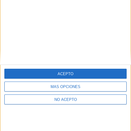
Filosofía Madrid
Filosofía Murcia
Filosofía Málaga
Filosofía Navarra
Filosofía Salamanca
Filosofía Sevilla
ACEPTO
Filosofía Tenerife
MÁS OPCIONES
Filosofía Valencia
NO ACEPTO
Filosofía Valladolid
Filosofía Vizcaya