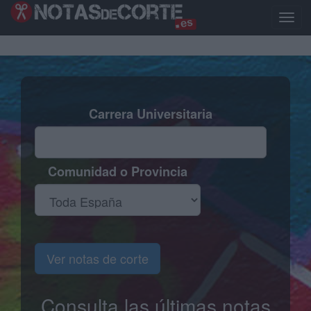
Pasar
al
Toggl
contenido
naviga
principal
Carrera Universitaria
Comunidad o Provincia
Ver notas de corte
Consulta las últimas notas