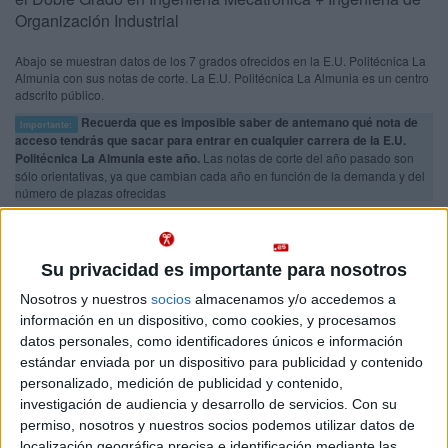
Organización Industrial
Abajo se muestran datos de los 7 grados ofrecidos en la E.U. Politécnica La
Almunia con sus notas de corte. La E.U. Politécnica La Almunia es un centro
adscrito público.
Recuerda que es imposible saber de antemano qué nota de
Importante:
acceso tendrás que sacar para entrar en cualquier carrera de la E.U.
Politécnica La Almunia este año.
Las notas de corte del año pasado son
sólo orientativas, ya que cambian cada año en función de la demanda y del
número de plazas ofrecidas
Notas de corte EUPLA
Su privacidad es importante para nosotros
Nosotros y nuestros
socios
almacenamos y/o accedemos a
Zaragoza
Doble Grado en Ingeniería
información en un dispositivo, como cookies, y procesamos
Presencial
datos personales, como identificadores únicos e información
Mecatrónica + Ingeniería de
Nota de corte
7,086
estándar enviada por un dispositivo para publicidad y contenido
Organización Industrial
personalizado, medición de publicidad y contenido,
investigación de audiencia y desarrollo de servicios.
Con su
Idioma de
Web de la facultad:
http://www.eupla.unizar.es/
permiso, nosotros y nuestros socios podemos utilizar datos de
enseñanza:
Duración:
5,0 años
Castellano
Precio del primer curso:
2.720 €
localización geográfica precisa e identificación mediante las