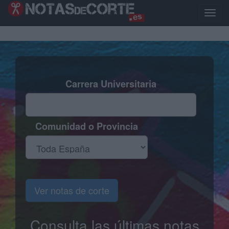
Pasar
al
Toggle
contenido
naviga
principal
Carrera Universitaria
Comunidad o Provincia
Ver notas de corte
Consulta las últimas notas