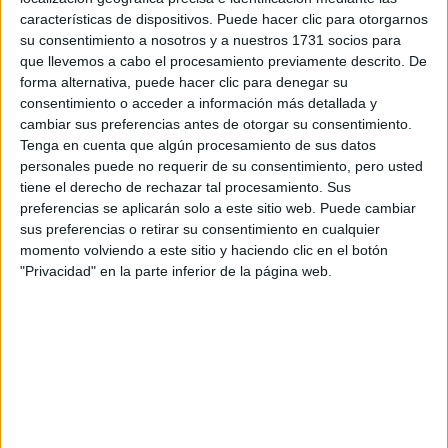
características de dispositivos. Puede hacer clic para otorgarnos
Pídeles información ¡GRATIS!
su consentimiento a nosotros y a nuestros 1731 socios para
que llevemos a cabo el procesamiento previamente descrito. De
Zaragoza
forma alternativa, puede hacer clic para denegar su
Grado en Arquitectura Técnica
Presencial
consentimiento o acceder a información más detallada y
Nota de corte
cambiar sus preferencias antes de otorgar su consentimiento.
Web de la facultad:
http://www.eupla.unizar.es/
5,000
Duración:
4,0 años
Tenga en cuenta que algún procesamiento de sus datos
Precio del primer curso:
2.720 €
personales puede no requerir de su consentimiento, pero usted
Idioma de
tiene el derecho de rechazar tal procesamiento. Sus
Pídeles información ¡GRATIS!
enseñanza:
preferencias se aplicarán solo a este sitio web. Puede cambiar
Castellano
sus preferencias o retirar su consentimiento en cualquier
momento volviendo a este sitio y haciendo clic en el botón
Zaragoza
Grado en Ingeniería en
Presencial
"Privacidad" en la parte inferior de la página web.
Organización Industrial
Nota de corte
5,000
Web de la facultad:
http://www.eupla.unizar.es/
Duración:
4,0 años
Idioma de
Precio del primer curso:
2.720 €
enseñanza:
Castellano
Pídeles información ¡GRATIS!
Zaragoza