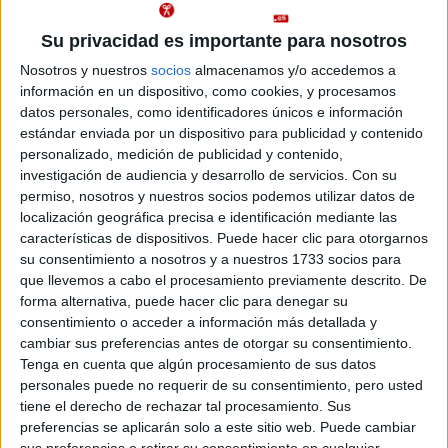
(Interuniversitario US-UMA) en la Universidad de Sevilla
Su privacidad es importante para nosotros
Abajo se muestran datos del único grado de Estudios Literarios ofrecido en
Nosotros y nuestros
socios
almacenamos y/o accedemos a
Sevilla. Se imparte en un centro público.
información en un dispositivo, como cookies, y procesamos
datos personales, como identificadores únicos e información
Recuerda que es imposible saber de antemano qué nota
Importante:
de acceso tendrás que sacar para entrar en Estudios Literarios en
estándar enviada por un dispositivo para publicidad y contenido
Sevilla este año.
Las notas de corte del año pasado son sólo
personalizado, medición de publicidad y contenido,
orientativas, ya que cambian cada año en función de la demanda y del
investigación de audiencia y desarrollo de servicios.
Con su
número de plazas ofrecidas.
permiso, nosotros y nuestros socios podemos utilizar datos de
localización geográfica precisa e identificación mediante las
Titulaciones
características de dispositivos. Puede hacer clic para otorgarnos
su consentimiento a nosotros y a nuestros 1733 socios para
que llevemos a cabo el procesamiento previamente descrito. De
Grado en Estudios de Asia Oriental (Interuniversitario US-
Sevilla
forma alternativa, puede hacer clic para denegar su
UMA)
Presencial
consentimiento o acceder a información más detallada y
Nota de corte
cambiar sus preferencias antes de otorgar su consentimiento.
Universidad de Sevilla
5,000
Tenga en cuenta que algún procesamiento de sus datos
Universidad Pública
Web de la facultad:
https://filosofia.us.es/
personales puede no requerir de su consentimiento, pero usted
Idioma de
Duración:
4,0 años
tiene el derecho de rechazar tal procesamiento. Sus
enseñanza:
Precio del primer curso:
757 €
preferencias se aplicarán solo a este sitio web. Puede cambiar
Castellano
Pídeles información ¡GRATIS!
sus preferencias o retirar su consentimiento en cualquier