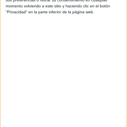
momento volviendo a este sitio y haciendo clic en el botón
"Privacidad" en la parte inferior de la página web.
Notas de corte Estudios
Literarios por provincias
Oferta en toda España
Estudios Literarios Barcelona
Estudios Literarios Granada
Estudios Literarios Madrid
Estudios Literarios Navarra
Estudios Literarios Sevilla