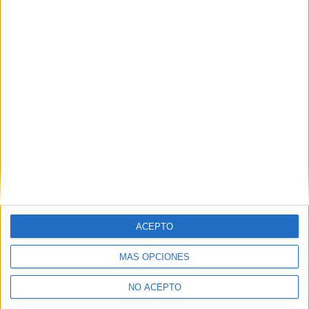
Las Notas de Corte más buscadas
Simulador de notas de corte
Notas de corte Distrito Único Andaluz (DUA)
Notas de corte Madrid
Notas de corte Valencia
Notas de corte Cataluña
Notas de corte Galicia
Notas de corte Granada
Notas de corte Medicina
ACEPTO
Notas de corte Enfermería
MÁS OPCIONES
Notas de corte Psicología
Notas de corte Veterinaria
NO ACEPTO
Notas de corte Ingeniería Aeroespacial