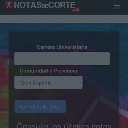
Pasar
al
Toggle
contenido
naviga
principal
Carrera Universitaria
Comunidad o Provincia
Ver notas de corte
Consulta las últimas notas