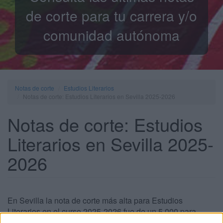
de corte para tu carrera y/o
comunidad autónoma
Notas de corte
Estudios Literarios
Notas de corte: Estudios Literarios en Sevilla 2025-2026
Notas de corte: Estudios
Literarios en Sevilla 2025-
2026
En Sevilla la nota de corte más alta para Estudios
Literarios en el curso 2025-2026 fue de un 5,000 para
estudiar el Grado en Estudios de Asia Oriental