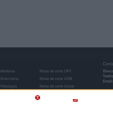
Cont
 Medicina
Notas de corte UPV
Direc
Teléf
 Enfermería
Notas de corte UCM
Email
 Psicología
Notas de corte Unizar
Infor
 Veterinaria
Notas de corte URJC
Aviso 
 Ingeniería
Notas de corte USAL
Políti
Notas de corte UMU
Condi