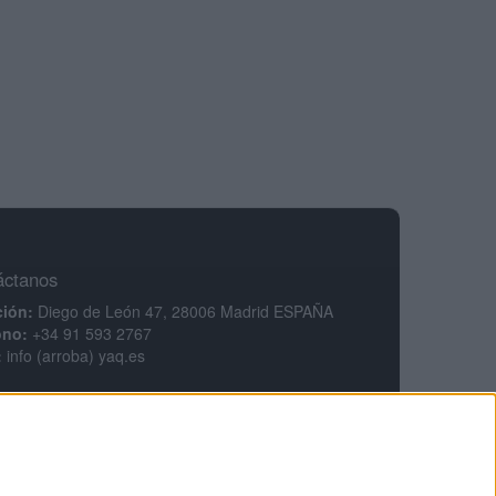
áctanos
ción:
Diego de León 47, 28006 Madrid ESPAÑA
ono:
+34 91 593 2767
:
info (arroba) yaq.es
mación legal
legal
ca de privacidad
ciones generales de contratación