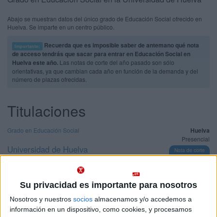
Abajo se muestran datos del único grado de Educación Social ofrecido en
Huelva. Se imparte en un centro público.
Recuerda que es imposible saber de antemano qué nota
Importante:
de acceso tendrás que sacar para entrar en Educación Social en
Huelva este año.
Las notas de corte del año pasado son sólo
orientativas, ya que cambian cada año en función de la demanda y del
número de plazas ofrecidas.
Titulaciones
Grado en Educación Social
Huelva
Presencial
Universidad de Huelva
Nota de corte
5,000
Universidad Pública
Web de la facultad:
http://www.uhu.es/fedu/
Duración:
4,0 años
Idioma de
Precio del primer curso:
757 €
Su privacidad es importante para nosotros
enseñanza:
Pídeles información ¡GRATIS!
Castellano
Nosotros y nuestros
socios
almacenamos y/o accedemos a
información en un dispositivo, como cookies, y procesamos