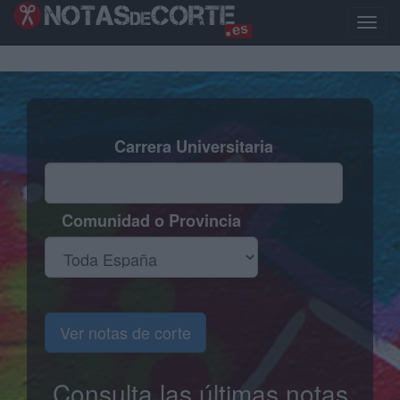
Pasar
al
Toggle
contenido
naviga
principal
Carrera Universitaria
Comunidad o Provincia
Ver notas de corte
Consulta las últimas notas