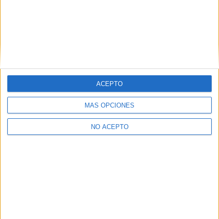
Educación Social Valencia
Educación Social Valladolid
Educación Social Vizcaya
Educación Social Zaragoza
ACEPTO
MÁS OPCIONES
NO ACEPTO
Las Notas de Corte más buscadas
Simulador de notas de corte
Notas de corte Distrito Único Andaluz (DUA)
Notas de corte Madrid