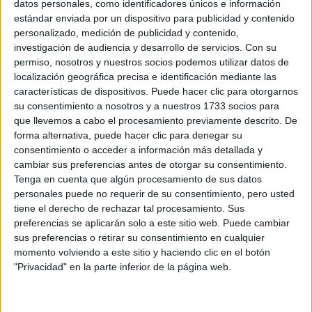
datos personales, como identificadores únicos e información
estándar enviada por un dispositivo para publicidad y contenido
Notas de corte Educación
personalizado, medición de publicidad y contenido,
Social por provincias
investigación de audiencia y desarrollo de servicios.
Con su
permiso, nosotros y nuestros socios podemos utilizar datos de
Oferta en toda España
localización geográfica precisa e identificación mediante las
características de dispositivos. Puede hacer clic para otorgarnos
Educación Social A Coruña
su consentimiento a nosotros y a nuestros 1733 socios para
que llevemos a cabo el procesamiento previamente descrito. De
Educación Social Almería
forma alternativa, puede hacer clic para denegar su
consentimiento o acceder a información más detallada y
Educación Social Asturias
cambiar sus preferencias antes de otorgar su consentimiento.
Tenga en cuenta que algún procesamiento de sus datos
Educación Social Baleares
personales puede no requerir de su consentimiento, pero usted
tiene el derecho de rechazar tal procesamiento. Sus
Educación Social Barcelona
preferencias se aplicarán solo a este sitio web. Puede cambiar
sus preferencias o retirar su consentimiento en cualquier
Educación Social Burgos
momento volviendo a este sitio y haciendo clic en el botón
"Privacidad" en la parte inferior de la página web.
Educación Social Ceuta
Educación Social Cuenca