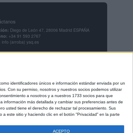
áctanos
ción:
Diego de León 47, 28006 Madrid ESPAÑA
ono:
+34 91 593 2767
:
info (arroba) yaq.es
mación legal
legal
ca de privacidad
ciones generales de contratación
ca de cookies
mo identificadores únicos e información estándar enviada por un
ios.
Con su permiso, nosotros y nuestros socios podemos utilizar
 consentimiento a nosotros y a nuestros 1733 socios para que
 a información más detallada y cambiar sus preferencias antes de
o usted tiene el derecho de rechazar tal procesamiento. Sus
a este sitio y haciendo clic en el botón "Privacidad" en la parte
tarios.
Regístrate
ACEPTO