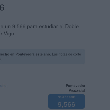
26
e un 9,566 para estudiar el Doble
e Vigo
recho en Pontevedra este año.
Las notas de corte
s.
echo
Pontevedra
Presencial
Nota de corte
9,566