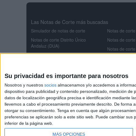
Las Notas de Corte más buscadas
Simulador de notas de corte
Notas de corte
Notas de corte Distrito Único
Notas de corte
Andaluz (DUA)
Notas de corte
Notas de corte Madrid
Notas de corte
Notas de corte Valencia
Notas de corte
Notas de corte Cataluña
Aeroespacial
Su privacidad es importante para nosotros
Notas de corte Galicia
Notas de corte
Nosotros y nuestros
socios
almacenamos y/o accedemos a información
Notas de corte Granada
Notas de cort
dispositivo para publicidad y contenido personalizado, medición de pu
datos de localización geográfica precisa e identificación mediante l
Notas de corte
llevemos a cabo el procesamiento previamente descrito. De forma al
otorgar su consentimiento.
Tenga en cuenta que algún procesamiento
preferencias se aplicarán solo a este sitio web. Puede cambiar sus p
NotasdeCorte.es
inferior de la página web.
MÁS OPCIONES