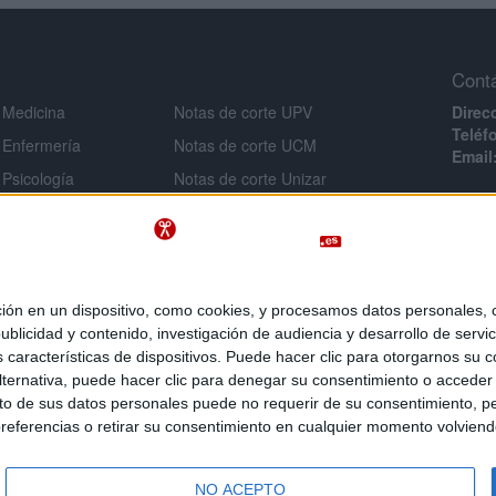
Cont
 Medicina
Notas de corte UPV
Direc
Teléf
 Enfermería
Notas de corte UCM
Email
 Psicología
Notas de corte Unizar
Infor
 Veterinaria
Notas de corte URJC
Aviso 
 Ingeniería
Notas de corte USAL
Políti
Notas de corte UMU
Condi
 Criminología
Políti
Notas de corte UA
 en un dispositivo, como cookies, y procesamos datos personales, co
e Derecho
blicidad y contenido, investigación de audiencia y desarrollo de servic
as características de dispositivos. Puede hacer clic para otorgarnos su
 Inef
ternativa, puede hacer clic para denegar su consentimiento o acceder
 de sus datos personales puede no requerir de su consentimiento, per
referencias o retirar su consentimiento en cualquier momento volviendo 
 es un servicio de
, la comunidad social de los universi
NO ACEPTO