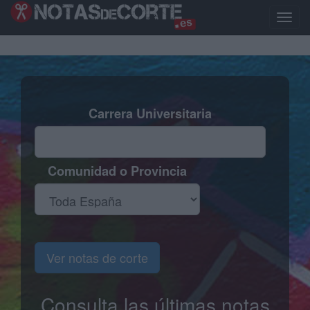
Pasar
al
Toggle
contenido
naviga
principal
Carrera Universitaria
Comunidad o Provincia
Ver notas de corte
Consulta las últimas notas