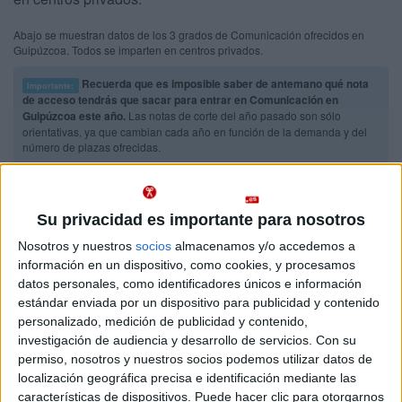
Abajo se muestran datos de los 3 grados de Comunicación ofrecidos en
Guipúzcoa. Todos se imparten en centros privados.
Recuerda que es imposible saber de antemano qué nota
Importante:
de acceso tendrás que sacar para entrar en Comunicación en
Guipúzcoa este año.
Las notas de corte del año pasado son sólo
orientativas, ya que cambian cada año en función de la demanda y del
número de plazas ofrecidas.
Titulaciones
Su privacidad es importante para nosotros
Grado en Comunicación
Guipúzcoa
Nosotros y nuestros
socios
almacenamos y/o accedemos a
Presencial
información en un dispositivo, como cookies, y procesamos
Universidad de Deusto
Nota de corte
datos personales, como identificadores únicos e información
No aplica
Universidad Privada
estándar enviada por un dispositivo para publicidad y contenido
Web de la facultad:
http://socialesyhumanas.deusto.es/
personalizado, medición de publicidad y contenido,
Duración:
4,0 años
Idioma de
investigación de audiencia y desarrollo de servicios.
Con su
Precio del primer curso:
8.640 €
enseñanza:
permiso, nosotros y nuestros socios podemos utilizar datos de
Pídeles información ¡GRATIS!
Castellano
localización geográfica precisa e identificación mediante las
características de dispositivos. Puede hacer clic para otorgarnos