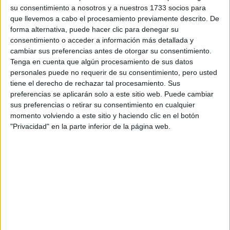
Doble Grado en Comunicación + Tecnologías para la
Guipúzcoa
su consentimiento a nosotros y a nuestros 1733 socios para
Comunicación Audiovisual y Multimedai
Presencial
que llevemos a cabo el procesamiento previamente descrito. De
Nota de corte
forma alternativa, puede hacer clic para denegar su
Universidad de Deusto
No aplica
consentimiento o acceder a información más detallada y
Universidad Privada
cambiar sus preferencias antes de otorgar su consentimiento.
Web de la facultad:
http://socialesyhumanas.deusto.es/
Idioma de
Duración:
4,0 años
Tenga en cuenta que algún procesamiento de sus datos
enseñanza:
Precio del primer curso:
9.504 €
personales puede no requerir de su consentimiento, pero usted
Castellano
Pídeles información ¡GRATIS!
tiene el derecho de rechazar tal procesamiento. Sus
preferencias se aplicarán solo a este sitio web. Puede cambiar
sus preferencias o retirar su consentimiento en cualquier
Doble Grado en Comunicación + Creación Audiovisual
Guipúzcoa
momento volviendo a este sitio y haciendo clic en el botón
Presencial
Universidad de Deusto
"Privacidad" en la parte inferior de la página web.
Nota de corte
No aplica
Universidad Privada
Duración:
4,0 años
Precio del primer curso:
9.504 €
Idioma de
Pídeles información ¡GRATIS!
enseñanza:
Castellano
Notas de corte Comunicación