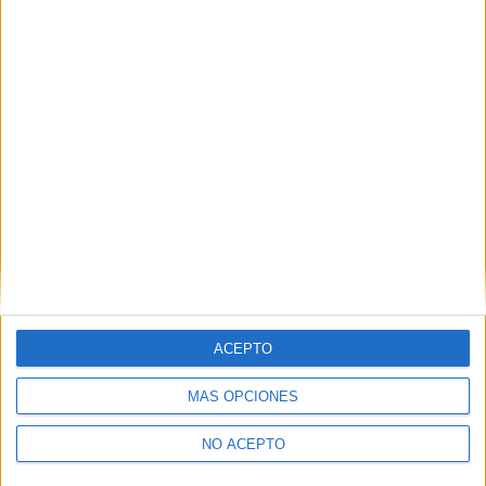
Comunicación Sevilla
Comunicación Valencia
Comunicación Valladolid
Comunicación Vizcaya
ACEPTO
Las Notas de Corte más buscadas
MÁS OPCIONES
Simulador de notas de corte
Notas de corte Distrito Único Andaluz (DUA)
NO ACEPTO
Notas de corte Madrid