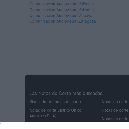
Comunicación Audiovisual Valencia
Comunicación Audiovisual Valladolid
Comunicación Audiovisual Vizcaya
Comunicación Audiovisual Zaragoza
Las Notas de Corte más buscadas
Simulador de notas de corte
Notas de corte
Notas de corte Distrito Único
Notas de corte
Andaluz (DUA)
Notas de corte
Notas de corte Madrid
Notas de corte