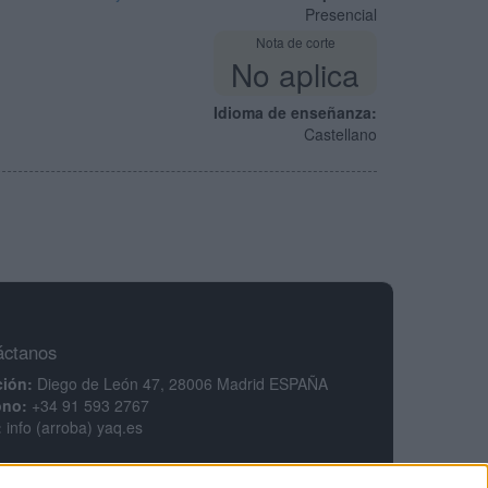
Presencial
Nota de corte
No aplica
Idioma de enseñanza:
Castellano
áctanos
ción:
Diego de León 47, 28006 Madrid ESPAÑA
ono:
+34 91 593 2767
:
info (arroba) yaq.es
mación legal