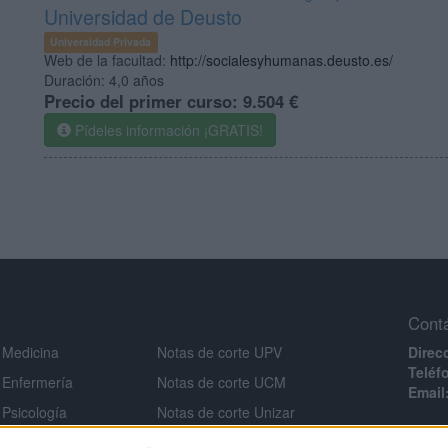
Universidad de Deusto
Universidad Privada
Web de la facultad:
http://socialesyhumanas.deusto.es/
Duración:
4,0 años
Precio del primer curso:
9.504 €
Pídeles información ¡GRATIS!
Cont
 Medicina
Notas de corte UPV
Direc
Teléf
 Enfermería
Notas de corte UCM
Email
 Psicología
Notas de corte Unizar
Infor
 Veterinaria
Notas de corte URJC