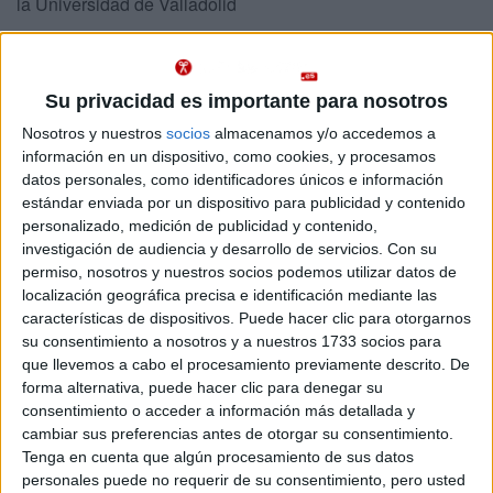
la Universidad de Valladolid
Abajo se muestran datos de los 2 grados de Comercio ofrecidos en
Valladolid. Todos se imparten en centros públicos.
Su privacidad es importante para nosotros
Recuerda que es imposible saber de antemano qué nota
Importante:
de acceso tendrás que sacar para entrar en Comercio en Valladolid
Nosotros y nuestros
socios
almacenamos y/o accedemos a
este año.
Las notas de corte del año pasado son sólo orientativas, ya
información en un dispositivo, como cookies, y procesamos
que cambian cada año en función de la demanda y del número de
datos personales, como identificadores únicos e información
plazas ofrecidas.
estándar enviada por un dispositivo para publicidad y contenido
personalizado, medición de publicidad y contenido,
Titulaciones
investigación de audiencia y desarrollo de servicios.
Con su
permiso, nosotros y nuestros socios podemos utilizar datos de
localización geográfica precisa e identificación mediante las
Programa de Estudios Conjunto de Grado en Comercio +
Valladolid
características de dispositivos. Puede hacer clic para otorgarnos
Grado en Relaciones Laborales y Recursos Humanos
Presencial
su consentimiento a nosotros y a nuestros 1733 socios para
Nota de corte
Universidad de Valladolid
8,595
que llevemos a cabo el procesamiento previamente descrito. De
forma alternativa, puede hacer clic para denegar su
Universidad Pública
Web de la facultad:
http://www2.emp.uva.es
consentimiento o acceder a información más detallada y
Idioma de
Duración:
5,0 años
cambiar sus preferencias antes de otorgar su consentimiento.
enseñanza:
Precio del primer curso:
no disponible
Castellano
Tenga en cuenta que algún procesamiento de sus datos
Pídeles información ¡GRATIS!
personales puede no requerir de su consentimiento, pero usted