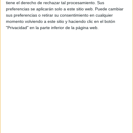
tiene el derecho de rechazar tal procesamiento. Sus
Grado en Comercio
Valladolid
preferencias se aplicarán solo a este sitio web. Puede cambiar
Presencial
sus preferencias o retirar su consentimiento en cualquier
Universidad de Valladolid
Nota de corte
momento volviendo a este sitio y haciendo clic en el botón
5,000
Universidad Pública
"Privacidad" en la parte inferior de la página web.
Web de la facultad:
http://www2.emp.uva.es
Duración:
4,0 años
Idioma de
Precio del primer curso:
678 €
enseñanza:
Pídeles información ¡GRATIS!
Castellano
Notas de corte Comercio por
provincias
Oferta en toda España
Comercio Asturias
Comercio León
Comercio Madrid