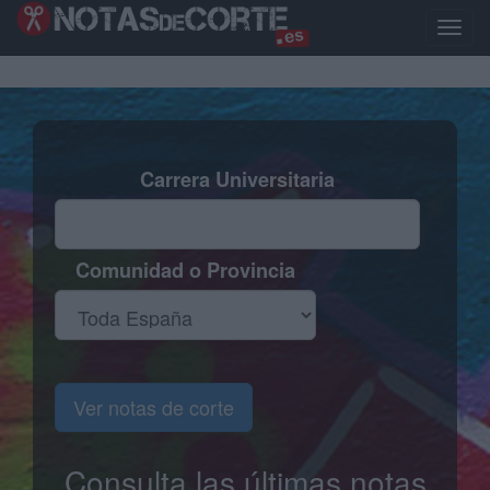
Pasar
al
Toggle
contenido
naviga
principal
Carrera Universitaria
Comunidad o Provincia
Ver notas de corte
Consulta las últimas notas