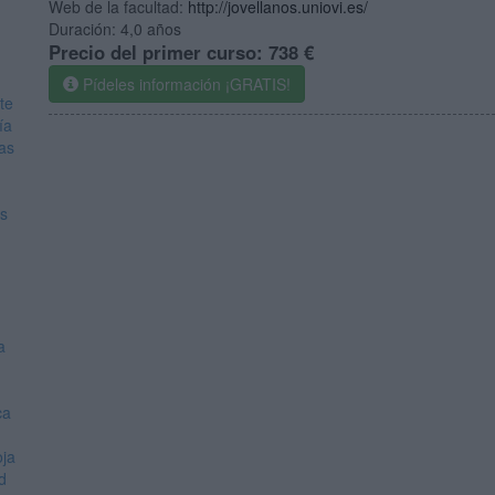
Web de la facultad:
http://jovellanos.uniovi.es/
Duración:
4,0 años
Precio del primer curso:
738 €
Pídeles información ¡GRATIS!
te
ía
ias
os
a
ca
oja
d