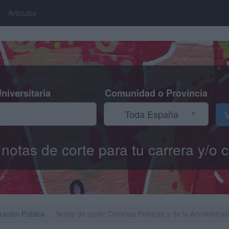
Artículos
niversitaria
Comunidad o Provincia
Toda España
V
s notas de corte para tu carrera y/
tración Pública
Notas de corte: Ciencias Políticas y de la Administra