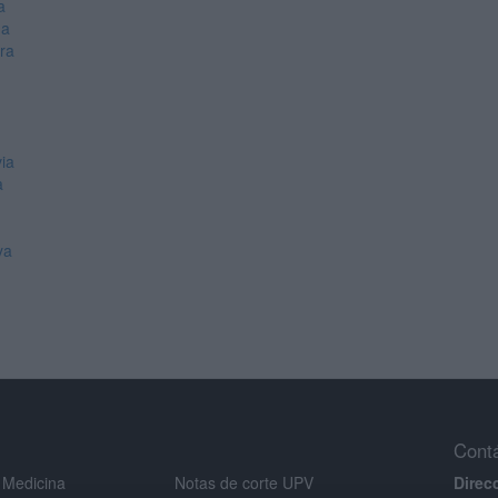
a
ga
rra
via
a
ya
Cont
 Medicina
Notas de corte UPV
Direc