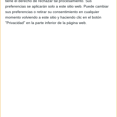
tiene el derecho de rechazar tal procesamiento. Sus
preferencias se aplicarán solo a este sitio web. Puede cambiar
sus preferencias o retirar su consentimiento en cualquier
Notas de corte Ciencias
momento volviendo a este sitio y haciendo clic en el botón
Biomédicas por provincias
"Privacidad" en la parte inferior de la página web.
Oferta en toda España
Ciencias Biomédicas Barcelona
Ciencias Biomédicas Cantabria
Ciencias Biomédicas LLeida
Ciencias Biomédicas Madrid
Ciencias Biomédicas Málaga
Ciencias Biomédicas Sevilla
Ciencias Biomédicas Valencia