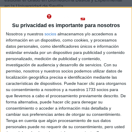
en la Universidad de Sevilla
Abajo se muestran datos del único grado de Ciencias Biomédicas ofrecido
en Sevilla. Se imparte en un centro público.
Su privacidad es importante para nosotros
Recuerda que es imposible saber de antemano qué nota
Nosotros y nuestros
socios
almacenamos y/o accedemos a
Importante:
de acceso tendrás que sacar para entrar en Ciencias Biomédicas en
información en un dispositivo, como cookies, y procesamos
Sevilla este año.
Las notas de corte del año pasado son sólo
datos personales, como identificadores únicos e información
orientativas, ya que cambian cada año en función de la demanda y del
estándar enviada por un dispositivo para publicidad y contenido
número de plazas ofrecidas.
personalizado, medición de publicidad y contenido,
investigación de audiencia y desarrollo de servicios.
Con su
Titulaciones
permiso, nosotros y nuestros socios podemos utilizar datos de
localización geográfica precisa e identificación mediante las
características de dispositivos. Puede hacer clic para otorgarnos
Grado en Biomedicina Básica y Experimental
Sevilla
su consentimiento a nosotros y a nuestros 1733 socios para
Presencial
que llevemos a cabo el procesamiento previamente descrito. De
Universidad de Sevilla
Nota de corte
forma alternativa, puede hacer clic para denegar su
13,051
Universidad Pública
consentimiento o acceder a información más detallada y
Web de la facultad:
http://www.medicina.us.es/
Duración:
4,0 años
cambiar sus preferencias antes de otorgar su consentimiento.
Idioma de
Precio del primer curso:
757 €
Tenga en cuenta que algún procesamiento de sus datos
enseñanza:
Pídeles información ¡GRATIS!
personales puede no requerir de su consentimiento, pero usted
Castellano