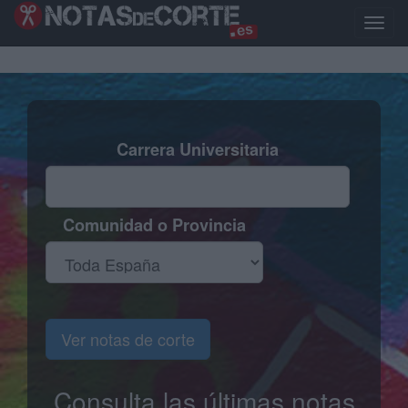
Pasar
al
Toggle
contenido
naviga
principal
Carrera Universitaria
Comunidad o Provincia
Ver notas de corte
Consulta las últimas notas