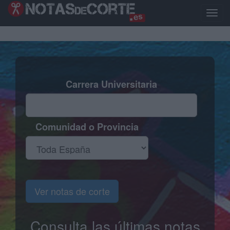
Pasar
al
Toggl
contenido
naviga
principal
Carrera Universitaria
Comunidad o Provincia
Ver notas de corte
Consulta las últimas notas