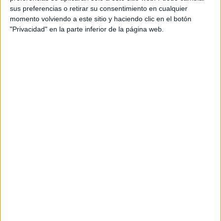
sus preferencias o retirar su consentimiento en cualquier
Doble grado en Ingeniería Forestal y del Medio Natural +
Valencia
momento volviendo a este sitio y haciendo clic en el botón
Ciencias Ambientales
Presencial
"Privacidad" en la parte inferior de la página web.
Nota de corte
Universitat Politècnica de València
5,000
Universidad Pública
Duración:
5,0 años
Idioma de
Precio del primer curso:
no disponible
enseñanza:
Pídeles información ¡GRATIS!
Bilingüe
(castellano/lengu
cooficial)
Notas de corte Ciencias
Ambientales por provincias
Oferta en toda España
Ciencias Ambientales Alicante
Ciencias Ambientales Almería