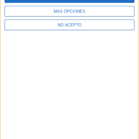
Ciencias Ambientales Valencia
MÁS OPCIONES
Ciencias Ambientales Álava
NO ACEPTO
Ciencias Ambientales Ávila
Las Notas de Corte más buscadas
Simulador de notas de corte
Notas de corte Distrito Único Andaluz (DUA)
Notas de corte Madrid
Notas de corte Valencia
Notas de corte Cataluña