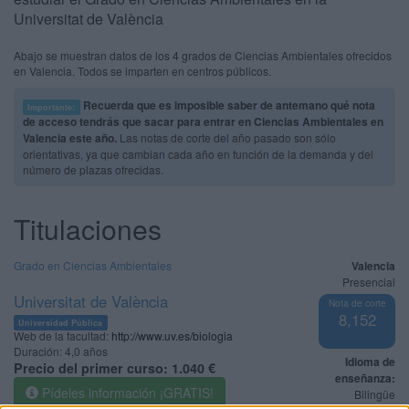
Universitat de València
Abajo se muestran datos de los 4 grados de Ciencias Ambientales ofrecidos
en Valencia. Todos se imparten en centros públicos.
Recuerda que es imposible saber de antemano qué nota
Importante:
de acceso tendrás que sacar para entrar en Ciencias Ambientales en
Valencia este año.
Las notas de corte del año pasado son sólo
orientativas, ya que cambian cada año en función de la demanda y del
número de plazas ofrecidas.
Titulaciones
Grado en Ciencias Ambientales
Valencia
Presencial
Universitat de València
Nota de corte
8,152
Universidad Pública
Web de la facultad:
http://www.uv.es/biologia
Duración:
4,0 años
Idioma de
Precio del primer curso:
1.040 €
enseñanza:
Pídeles información ¡GRATIS!
Bilingüe