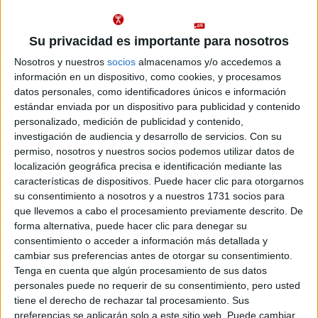
(castellano/lengu
cooficial)
Doble Grado en Ciencias Ambientales + Ciencias y
Valencia
Su privacidad es importante para nosotros
Tecnologías del Mar
Presencial
Nosotros y nuestros
socios
almacenamos y/o accedemos a
Nota de corte
información en un dispositivo, como cookies, y procesamos
Universitat Politècnica de València
6,779
datos personales, como identificadores únicos e información
Universidad Pública
Duración:
5,0 años
estándar enviada por un dispositivo para publicidad y contenido
Idioma de
Precio del primer curso:
1.144 €
personalizado, medición de publicidad y contenido,
enseñanza:
investigación de audiencia y desarrollo de servicios.
Con su
Pídeles información ¡GRATIS!
Bilingüe
permiso, nosotros y nuestros socios podemos utilizar datos de
(castellano/lengu
cooficial)
localización geográfica precisa e identificación mediante las
características de dispositivos. Puede hacer clic para otorgarnos
Grado en Ciencias Ambientales
Valencia
su consentimiento a nosotros y a nuestros 1731 socios para
Presencial
que llevemos a cabo el procesamiento previamente descrito. De
Universitat Politècnica de València
Nota de corte
forma alternativa, puede hacer clic para denegar su
5,000
Universidad Pública
consentimiento o acceder a información más detallada y
Web de la facultad:
http://www.gandia.upv.es/
cambiar sus preferencias antes de otorgar su consentimiento.
Duración:
4,0 años
Idioma de
Precio del primer curso:
1.040 €
Tenga en cuenta que algún procesamiento de sus datos
enseñanza:
personales puede no requerir de su consentimiento, pero usted
Pídeles información ¡GRATIS!
Bilingüe
tiene el derecho de rechazar tal procesamiento. Sus
(castellano/lengu
cooficial)
preferencias se aplicarán solo a este sitio web. Puede cambiar