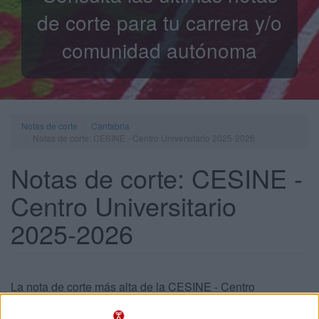
de corte para tu carrera y/o
comunidad autónoma
Notas de corte
Cantabria
Notas de corte: CESINE - Centro Universitario 2025-2026
Notas de corte: CESINE -
Centro Universitario
2025-2026
La nota de corte más alta de la CESINE - Centro
Universitario en el curso 2025-2026 fue un No aplica para
estudiar el Grado en Diseño de Interiores