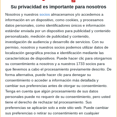
Su privacidad es importante para nosotros
Abajo se muestran datos de los 3 grados ofrecidos en la CESINE - Centro
Nosotros y nuestros
socios
almacenamos y/o accedemos a
Universitario con sus notas de corte. La CESINE - Centro Universitario es un
centro adscrito privado.
información en un dispositivo, como cookies, y procesamos
datos personales, como identificadores únicos e información
Recuerda que es imposible saber de antemano qué nota de
Importante:
acceso tendrás que sacar para entrar en cualquier carrera de la CESINE
estándar enviada por un dispositivo para publicidad y contenido
- Centro Universitario este año.
Las notas de corte del año pasado son sólo
personalizado, medición de publicidad y contenido,
orientativas, ya que cambian cada año en función de la demanda y del
investigación de audiencia y desarrollo de servicios.
Con su
número de plazas ofrecidas
permiso, nosotros y nuestros socios podemos utilizar datos de
localización geográfica precisa e identificación mediante las
características de dispositivos. Puede hacer clic para otorgarnos
Notas de corte CESINE
su consentimiento a nosotros y a nuestros 1733 socios para
que llevemos a cabo el procesamiento previamente descrito. De
Cantabria
forma alternativa, puede hacer clic para denegar su
Grado en Diseño de Interiores
Presencial
consentimiento o acceder a información más detallada y
Nota de corte
cambiar sus preferencias antes de otorgar su consentimiento.
Duración:
4,0 años
No aplica
Tenga en cuenta que algún procesamiento de sus datos
Precio del primer curso:
7.000 €
personales puede no requerir de su consentimiento, pero usted
Pídeles información ¡GRATIS!
Idioma de
tiene el derecho de rechazar tal procesamiento. Sus
enseñanza:
preferencias se aplicarán solo a este sitio web. Puede cambiar
Castellano
sus preferencias o retirar su consentimiento en cualquier