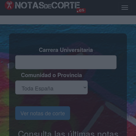
Pasar
al
Toggle
contenido
naviga
principal
Carrera Universitaria
Comunidad o Provincia
Ver notas de corte
Consulta las últimas notas