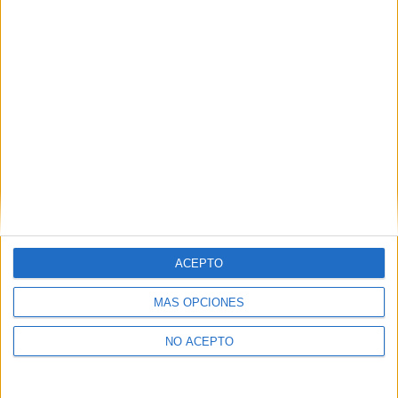
Las Notas de Corte más buscadas
Simulador de notas de corte
Notas de corte Distrito Único Andaluz (DUA)
Notas de corte Madrid
Notas de corte Valencia
Notas de corte Cataluña
Notas de corte Galicia
Notas de corte Granada
Notas de corte Medicina
ACEPTO
Notas de corte Enfermería
Notas de corte Psicología
MÁS OPCIONES
Notas de corte Veterinaria
Notas de corte Ingeniería Aeroespacial
NO ACEPTO
Notas de corte Criminología
Notas de corte Derecho