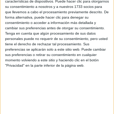
características de dispositivos. Puede hacer clic para otorgarnos
su consentimiento a nosotros y a nuestros 1733 socios para
Notas de corte Biotecnología
que llevemos a cabo el procesamiento previamente descrito. De
por provincias
forma alternativa, puede hacer clic para denegar su
consentimiento o acceder a información más detallada y
Oferta en toda España
cambiar sus preferencias antes de otorgar su consentimiento.
Tenga en cuenta que algún procesamiento de sus datos
Biotecnología A Coruña
personales puede no requerir de su consentimiento, pero usted
tiene el derecho de rechazar tal procesamiento. Sus
Biotecnología Albacete
preferencias se aplicarán solo a este sitio web. Puede cambiar
sus preferencias o retirar su consentimiento en cualquier
Biotecnología Alicante
momento volviendo a este sitio y haciendo clic en el botón
"Privacidad" en la parte inferior de la página web.
Biotecnología Almería
Biotecnología Asturias
Biotecnología Badajoz
Biotecnología Barcelona
Biotecnología Cádiz