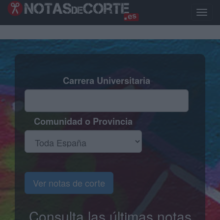
Pasar
al
Toggle
contenido
naviga
principal
Carrera Universitaria
Comunidad o Provincia
Ver notas de corte
Consulta las últimas notas