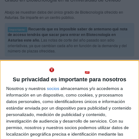
Abajo se muestran datos del único grado de Biotecnología ofrecido en
Asturias. Se imparte en un centro público.
Recuerda que es imposible saber de antemano qué nota
Importante:
de acceso tendrás que sacar para entrar en Biotecnología en
Asturias este año.
Las notas de corte del año pasado son sólo
orientativas, ya que cambian cada año en función de la demanda y del
número de plazas ofrecidas.
Titulaciones
Su privacidad es importante para nosotros
Grado en Biotecnología
Asturias
Nosotros y nuestros
socios
almacenamos y/o accedemos a
Presencial
Universidad de Oviedo
información en un dispositivo, como cookies, y procesamos
Nota de corte
12,123
datos personales, como identificadores únicos e información
Universidad Pública
Web de la facultad:
http://biologia.uniovi.es/
estándar enviada por un dispositivo para publicidad y contenido
Duración:
4,0 años
personalizado, medición de publicidad y contenido,
Idioma de
Precio del primer curso:
738 €
investigación de audiencia y desarrollo de servicios.
Con su
enseñanza:
Pídeles información ¡GRATIS!
Castellano
permiso, nosotros y nuestros socios podemos utilizar datos de
localización geográfica precisa e identificación mediante las