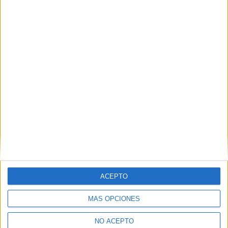
Biotecnología Sevilla
Biotecnología Tarragona
Biotecnología Valencia
Biotecnología Vizcaya
Biotecnología Zaragoza
ACEPTO
Las Notas de Corte más buscadas
MÁS OPCIONES
Simulador de notas de corte
Notas de corte Distrito Único Andaluz (DUA)
NO ACEPTO