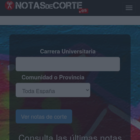
Pasar
al
Toggl
contenido
naviga
principal
Carrera Universitaria
Comunidad o Provincia
Ver notas de corte
Consulta las últimas notas