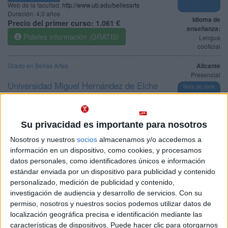
Web de la facultad:
http://www.ub.edu/bellesarts
Duración:
4,0 años
Idioma de
Precio del primer curso:
1.061 €
enseñanza:
Pídeles información ¡GRATIS!
Lengua
cooficial
Grado en Bellas Artes
Alicante
Presencial
Universidad Miguel Hernández de Elche
Nota de corte
5,000
Universidad Pública
Web de la facultad:
http://bbaa.umh.es
Duración:
4,0 años
Idioma de
Precio del primer curso:
1.040 €
Su privacidad es importante para nosotros
enseñanza:
Pídeles información ¡GRATIS!
Castellano
Nosotros y nuestros
socios
almacenamos y/o accedemos a
información en un dispositivo, como cookies, y procesamos
Grado en Bellas Artes
Valencia
datos personales, como identificadores únicos e información
Presencial
estándar enviada por un dispositivo para publicidad y contenido
Universitat Politècnica de València
Nota de corte
personalizado, medición de publicidad y contenido,
5,000
Universidad Pública
investigación de audiencia y desarrollo de servicios.
Con su
Web de la facultad:
http://www.bbaa.upv.es/
permiso, nosotros y nuestros socios podemos utilizar datos de
Duración:
4,0 años
Idioma de
localización geográfica precisa e identificación mediante las
Precio del primer curso:
842 €
enseñanza:
características de dispositivos. Puede hacer clic para otorgarnos