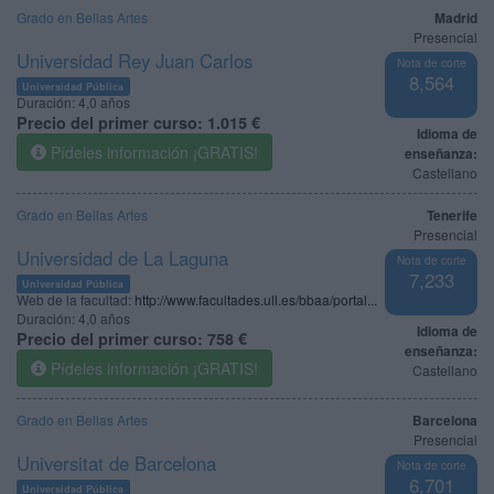
Grado en Bellas Artes
Madrid
Presencial
Universidad Rey Juan Carlos
Nota de corte
8,564
Universidad Pública
Duración:
4,0 años
Precio del primer curso:
1.015 €
Idioma de
Pídeles información ¡GRATIS!
enseñanza:
Castellano
Grado en Bellas Artes
Tenerife
Presencial
Universidad de La Laguna
Nota de corte
7,233
Universidad Pública
Web de la facultad:
http://www.facultades.ull.es/bbaa/portal...
Duración:
4,0 años
Idioma de
Precio del primer curso:
758 €
enseñanza:
Pídeles información ¡GRATIS!
Castellano
Grado en Bellas Artes
Barcelona
Presencial
Universitat de Barcelona
Nota de corte
6,701
Universidad Pública