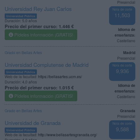
Presencial
Universidad Rey Juan Carlos
Nota de corte
11,503
Universidad Pública
Duración:
5,0 años
Precio del primer curso:
1.446 €
Idioma de
Pídeles información ¡GRATIS!
enseñanza:
Castellano
Grado en Bellas Artes
Madrid
Presencial
Universidad Complutense de Madrid
Nota de corte
9,936
Universidad Pública
Web de la facultad:
https://bellasartes.ucm.es/
Duración:
4,0 años
Idioma de
Precio del primer curso:
1.015 €
enseñanza:
Pídeles información ¡GRATIS!
Castellano
Grado en Bellas Artes
Granada
Presencial
Universidad de Granada
Nota de corte
9,588
Universidad Pública
Web de la facultad:
http://www.bellasartesgranada.org/
Duración:
4,0 años