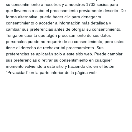
Pídeles información ¡GRATIS!
Bilingüe
su consentimiento a nosotros y a nuestros 1733 socios para
(castellano/lengu
que llevemos a cabo el procesamiento previamente descrito. De
cooficial)
forma alternativa, puede hacer clic para denegar su
consentimiento o acceder a información más detallada y
Grado en Artes Visuales y Danza
Madrid
Presencial
cambiar sus preferencias antes de otorgar su consentimiento.
Universidad Rey Juan Carlos
Tenga en cuenta que algún procesamiento de sus datos
Nota de corte
5,000
personales puede no requerir de su consentimiento, pero usted
Universidad Pública
Duración:
4,0 años
tiene el derecho de rechazar tal procesamiento. Sus
Precio del primer curso:
1.015 €
preferencias se aplicarán solo a este sitio web. Puede cambiar
Idioma de
Pídeles información ¡GRATIS!
enseñanza:
sus preferencias o retirar su consentimiento en cualquier
Castellano
momento volviendo a este sitio y haciendo clic en el botón
"Privacidad" en la parte inferior de la página web.
Grado en Bellas Artes
Teruel
Presencial
Universidad de Zaragoza
Nota de corte
5,000
Universidad Pública
Web de la facultad:
http://fcsh.unizar.es/
Duración:
4,0 años
Idioma de
Precio del primer curso:
1.201 €
enseñanza:
Pídeles información ¡GRATIS!
Castellano
Grado en Bellas Artes
Pontevedra