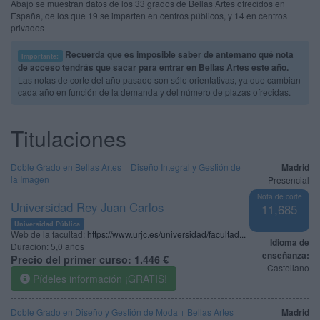
Abajo se muestran datos de los 33 grados de Bellas Artes ofrecidos en
España, de los que 19 se imparten en centros públicos, y 14 en centros
privados
Recuerda que es imposible saber de antemano qué nota
Importante:
de acceso tendrás que sacar para entrar en Bellas Artes este año.
Las notas de corte del año pasado son sólo orientativas, ya que cambian
cada año en función de la demanda y del número de plazas ofrecidas.
Titulaciones
Doble Grado en Bellas Artes + Diseño Integral y Gestión de
Madrid
la Imagen
Presencial
Nota de corte
Universidad Rey Juan Carlos
11,685
Universidad Pública
Web de la facultad:
https://www.urjc.es/universidad/facultad...
Idioma de
Duración:
5,0 años
enseñanza:
Precio del primer curso:
1.446 €
Castellano
Pídeles información ¡GRATIS!
Doble Grado en Diseño y Gestión de Moda + Bellas Artes
Madrid