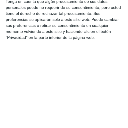
Tenga en cuenta que algún procesamiento de sus datos
Grado en Enfermería + International Nursing Program
Navarra
personales puede no requerir de su consentimiento, pero usted
Presencial
tiene el derecho de rechazar tal procesamiento. Sus
Universidad de Navarra
Nota de corte
preferencias se aplicarán solo a este sitio web. Puede cambiar
No aplica
Universidad Privada
sus preferencias o retirar su consentimiento en cualquier
Web de la facultad:
http://www.unav.es/facultad/enfermeria/
momento volviendo a este sitio y haciendo clic en el botón
Duración:
4,0 años
Idioma de
Precio del primer curso:
14.900 €
"Privacidad" en la parte inferior de la página web.
enseñanza:
Pídeles información ¡GRATIS!
Castellano
Grado en Economía
Navarra
Presencial
Universidad de Navarra
Nota de corte
No aplica
Universidad Privada
Duración:
4,0 años
Precio del primer curso:
19.250 €
Idioma de
Pídeles información ¡GRATIS!
enseñanza:
Bilingüe
(castellano/inglés
Doble Grado en Filosofía + Periodismo
Navarra
Presencial
Universidad de Navarra
Nota de corte