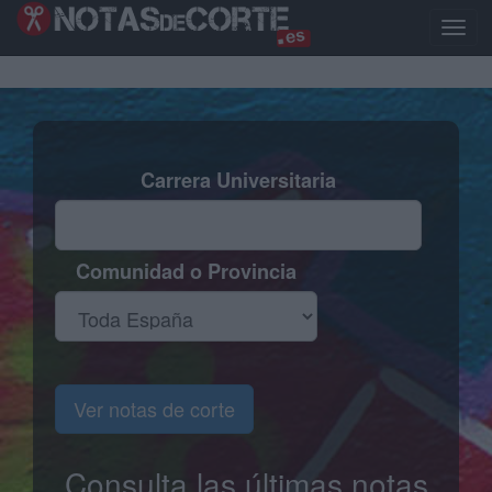
Pasar
al
Toggl
contenido
naviga
principal
Carrera Universitaria
Comunidad o Provincia
Ver notas de corte
Consulta las últimas notas