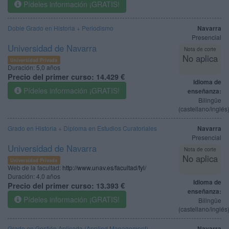
Pídeles información ¡GRATIS!
Doble Grado en Historia + Periodismo
Navarra
Presencial
Universidad de Navarra
Nota de corte
No aplica
Universidad Privada
Duración:
5,0 años
Precio del primer curso:
14.429 €
Idioma de
Pídeles información ¡GRATIS!
enseñanza:
Bilingüe
(castellano/inglés
Grado en Historia + Diploma en Estudios Curatoriales
Navarra
Presencial
Universidad de Navarra
Nota de corte
No aplica
Universidad Privada
Web de la facultad:
http://www.unav.es/facultad/fyl/
Duración:
4,0 años
Idioma de
Precio del primer curso:
13.393 €
enseñanza:
Pídeles información ¡GRATIS!
Bilingüe
(castellano/inglés
Grado en Gestión Aplicada (Applied Management)
Navarra