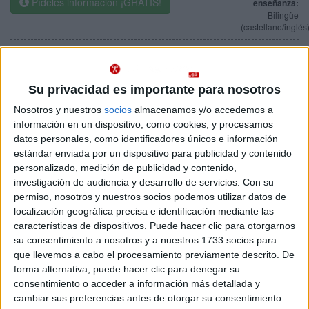
Pídeles información ¡GRATIS!
enseñanza:
Bilingüe
(castellano/inglés
Grado en Economía+ Leadership and Governance Program
Navarra
(Título Propio)
Presencial
Nota de corte
Su privacidad es importante para nosotros
Universidad de Navarra
No aplica
Universidad Privada
Nosotros y nuestros
socios
almacenamos y/o accedemos a
Duración:
4,0 años
información en un dispositivo, como cookies, y procesamos
Idioma de
Precio del primer curso:
19.250 €
enseñanza:
datos personales, como identificadores únicos e información
Pídeles información ¡GRATIS!
Bilingüe
estándar enviada por un dispositivo para publicidad y contenido
(castellano/inglés
personalizado, medición de publicidad y contenido,
investigación de audiencia y desarrollo de servicios.
Con su
Grado en Lengua y Literatura Españolas
Navarra
permiso, nosotros y nuestros socios podemos utilizar datos de
Presencial
localización geográfica precisa e identificación mediante las
Universidad de Navarra
Nota de corte
características de dispositivos. Puede hacer clic para otorgarnos
No aplica
Universidad Privada
su consentimiento a nosotros y a nuestros 1733 socios para
Duración:
4,0 años
Precio del primer curso:
13.000 €
que llevemos a cabo el procesamiento previamente descrito. De
Idioma de
forma alternativa, puede hacer clic para denegar su
Pídeles información ¡GRATIS!
enseñanza:
consentimiento o acceder a información más detallada y
Castellano o
Inglés
cambiar sus preferencias antes de otorgar su consentimiento.