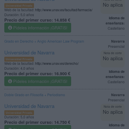
No aplica
Universidad Privada
Web de la facultad:
http://www.unav.es/facultad/farmacia/
Duración:
5,0 años
Idioma de
Precio del primer curso:
14.858 €
enseñanza:
Pídeles información ¡GRATIS!
Castellano
Grado en Derecho + Anglo American Law Program
Navarra
Presencial
Universidad de Navarra
Nota de corte
No aplica
Universidad Privada
Web de la facultad:
http://www.unav.es/derecho/
Duración:
4,0 años
Idioma de
Precio del primer curso:
16.900 €
enseñanza:
Pídeles información ¡GRATIS!
Castellano
Doble Grado en Filosofía + Periodismo
Navarra
Presencial
Universidad de Navarra
Nota de corte
No aplica
Universidad Privada
Duración:
5,0 años
Precio del primer curso:
14.750 €
Idioma de