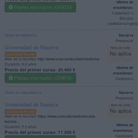
Idioma de
Pídeles información ¡GRATIS!
enseñanza:
Castellano o
Bilingüe
(castellano/inglés
Grado en Medicina
Navarra
Presencial
Universidad de Navarra
Nota de corte
No aplica
Universidad Privada
Web de la facultad:
http://www.unav.es/facultad/medicina/
Duración:
6,0 años
Idioma de
Precio del primer curso:
20.400 €
enseñanza:
Pídeles información ¡GRATIS!
Castellano
Grado en Arquitectura
Navarra
Presencial
Universidad de Navarra
Nota de corte
No aplica
Universidad Privada
Web de la facultad:
https://www.unav.edu/web/escuela-
tecnica...
Idioma de
Duración:
5,0 años
enseñanza:
Precio del primer curso:
17.300 €
Castellano