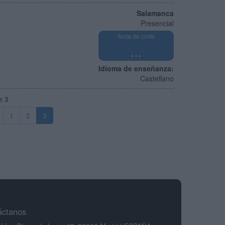
Salamanca
Presencial
Nota de corte
...
Idioma de enseñanza:
Castellano
e 3
1
2
3
áctanos