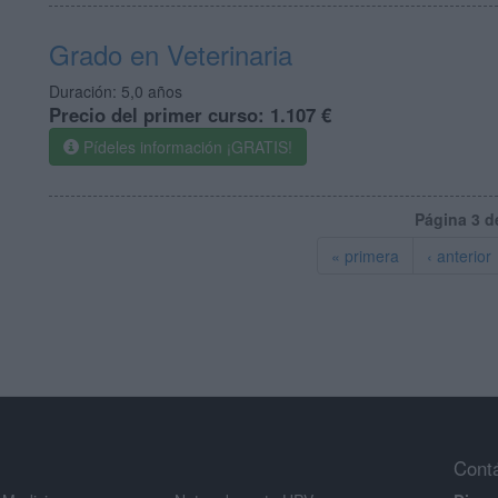
Grado en Veterinaria
Duración:
5,0 años
Precio del primer curso:
1.107 €
Pídeles información ¡GRATIS!
Página 3 d
« primera
‹ anterior
Cont